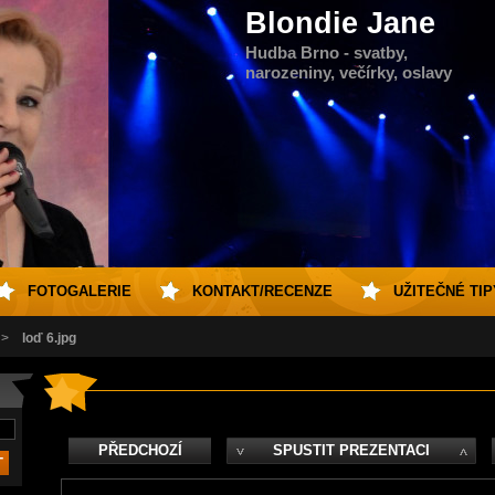
Blondie Jane
Hudba Brno - svatby,
narozeniny, večírky, oslavy
FOTOGALERIE
KONTAKT/RECENZE
UŽITEČNÉ TIP
>
loď 6.jpg
PŘEDCHOZÍ
SPUSTIT PREZENTACI