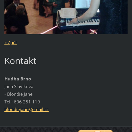
« Zpět
Kontakt
Hudba Brno
Jana Slavíková
- Blondie Jane
Tel.: 606 251 119
blondiej
ane@emai
l.cz