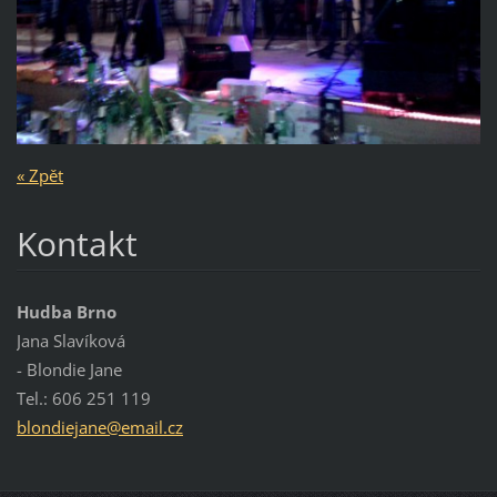
« Zpět
Kontakt
Hudba Brno
Jana Slavíková
- Blondie Jane
Tel.: 606 251 119
blondiej
ane@emai
l.cz