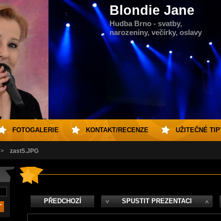
Blondie Jane
Hudba Brno - svatby,
narozeniny, večírky, oslavy
FOTOGALERIE
KONTAKT/RECENZE
UŽITEČNÉ TIP
>
zast5.JPG
PŘEDCHOZÍ
SPUSTIT PREZENTACI