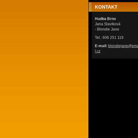
KONTAKT
Hudba Brno
Jana Slavíková
- Blondie Jane
Tel.: 606 251 119
E-mail:
blondiej
ane@ema
l.cz