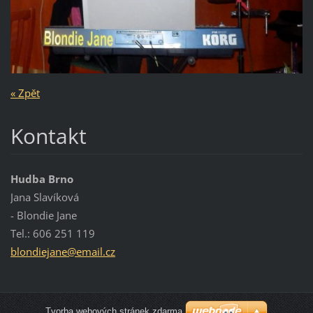
« Zpět
Kontakt
Hudba Brno
Jana Slavíková
- Blondie Jane
Tel.: 606 251 119
blondiej
ane@emai
l.cz
Tvorba webových stránek zdarma