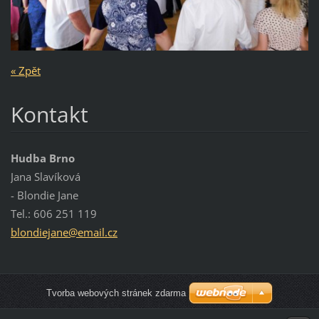
« Zpět
Kontakt
Hudba Brno
Jana Slavíková
- Blondie Jane
Tel.: 606 251 119
blondiej
ane@emai
l.cz
Tvorba webových stránek zdarma