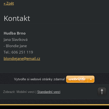
« Zpět
Kontakt
Hudba Brno
Jana Slavíková
- Blondie Jane
Tel.: 606 251 119
blondiej
ane@emai
l.cz
Vytvořte si webové stránky zdarma!
Zobrazit:
Mobilní verzi
|
Standardní verzi