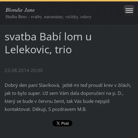
Blondie Jane
Hudba Brno - svatby, narozeniny, večírky, oslavy
svatba Babí lom u
Lelekovic, trio
23.08.2014 20:00
Dobrý den paní Slavíková, ještě mi teď proudí krev v žilách,
jak to bylo super. Už sem Vám dala doporučení na p. D.,
který se bude v červnu ženit, tak Vás bude nejspíš
kontaktovat. Děkuji, S pozdravem M.B.